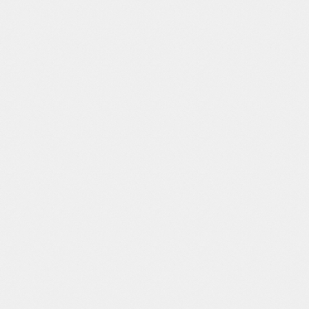
т.д.);
Сохранить гарантию на элементы
системы, подлежащие
гарантийному обслуживанию.
Неосмотр и недостаточный уход за
системой могут стать причиной
отказа в гарантийном
обслуживании в будущем.
Повреждение кабелей и
энергопроводов;
Повреждение обмотки генератора;
Засорение топливопроводов
генератора (при их наличии);
Утечка тока из-за повреждения
металлических элементов и
коррозии трубопроводов;
Ошибки в подключении элементов
системы;
Повреждение элементов из-за
повышенной нагрузки и «скачков»
напряжения.