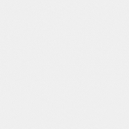
Выявить неполадки на ранних
этапах и предотвратить
дорогостоящий ремонт или
техногенную катастрофу;
Обеспечить оптимальное
функционирование системы с
максимальной эффективностью;
Гарантировать бесперебойную
работу системы в любых условиях,
обеспечивая непрерывное
энергоснабжение (что крайне
важно для производств, больниц и