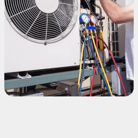
Заправку и чистку ключевых
компонентов системы, а также
другие виды планового
обслуживания.
Срочный ремонт вышедших из
строя кондиционеров.
Монтаж систем любой сложности
"под ключ".